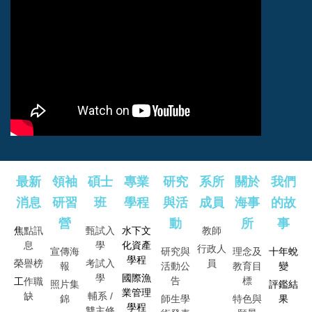
最新
領袖
碩士
專業
研究
系所
關於
我們
消息
研習
班
學程
與活
成員
海事
的故
營
動
所
事
焦
點訊
甄試入
水下文
教師
息
學
化資產
行政人
宣傳海
研究與
理念及
十年蛻
學程
榮譽榜
考試入
員
報
活動公
教育目
變
學
國際漁
告
標
工
作職
照片集
評鑑結
業管理
缺
輔
系 /
錦
師生學
特色與
果
學程
雙主修