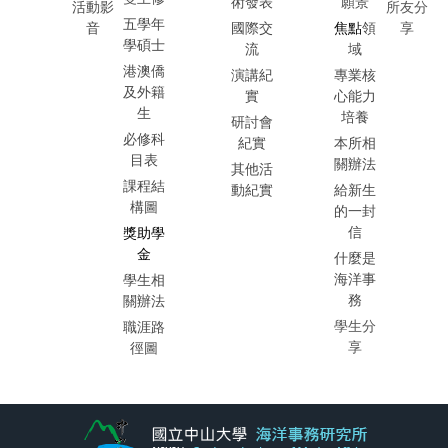
術發表
願景
活動影
所友分
五學年
音
國際交
焦點
領
享
學碩士
流
域
港澳僑
演講紀
專業核
及外籍
實
心能力
生
培養
研討會
必修科
紀實
本所相
目表
關辦法
其他活
課程結
動紀實
給新生
構圖
的一封
信
獎助學
金
什麼是
海洋事
學生相
務
關辦法
學生分
職涯路
享
徑圖