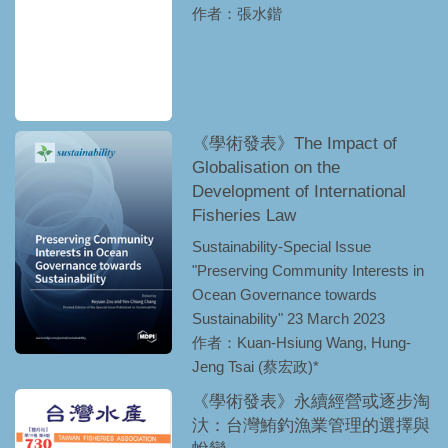
作者：張水鍇
《學術發表》The Impact of
Globalisation on the
Development of International
Fisheries Law
Sustainability-Special Issue
"Preserving Community Interests in
Ocean Governance towards
Sustainability" 23 March 2023
作者：Kuan-Hsiung Wang, Hung-
Jeng Tsai (蔡宏政)*
《學術發表》永續經營或逐步淘
汏：台灣鮪釣漁業管理的選擇與