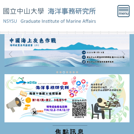
跳
到
主
要
內
容
區
《新聞》國泰世華擴大Cathay One聯盟 整合分散
於市場上的揭露、驗證、減碳技術與轉型等支援服
焦點訊息