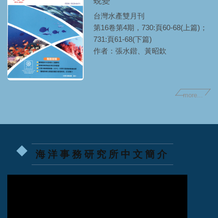
蛻變
台灣水產雙月刊
第16卷第4期，730:頁60-68(上篇)；
731:頁61-68(下篇)
作者：張水鍇、黃昭欽
more...
海洋事務研究所中文簡介